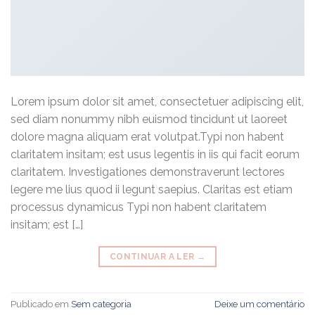
Lorem ipsum dolor sit amet, consectetuer adipiscing elit,
sed diam nonummy nibh euismod tincidunt ut laoreet
dolore magna aliquam erat volutpat.Typi non habent
claritatem insitam; est usus legentis in iis qui facit eorum
claritatem. Investigationes demonstraverunt lectores
legere me lius quod ii legunt saepius. Claritas est etiam
processus dynamicus Typi non habent claritatem
insitam; est […]
CONTINUAR A LER
→
Publicado em
Sem categoria
Deixe um comentário