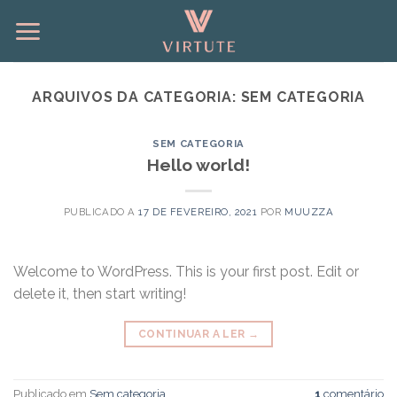
Saltar
para
o
conteúdo
ARQUIVOS DA CATEGORIA:
SEM CATEGORIA
SEM CATEGORIA
Hello world!
PUBLICADO A
17 DE FEVEREIRO, 2021
POR
MUUZZA
Welcome to WordPress. This is your first post. Edit or
delete it, then start writing!
CONTINUAR A LER
→
Publicado em
Sem categoria
1
comentário