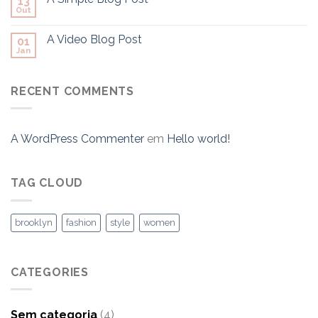
13
Out
A Video Blog Post
01
Jan
RECENT COMMENTS
A WordPress Commenter
em
Hello world!
TAG CLOUD
brooklyn
fashion
style
women
CATEGORIES
Sem categoria
(4)